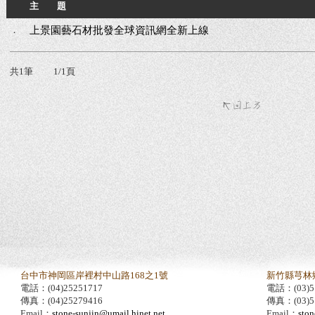
主 題
．
上景園藝石材批發全球資訊網全新上線
共1筆
1/1頁
台中市神岡區岸裡村中山路168之1號
新竹縣芎林
電話：(04)25251717
電話：(03)5
傳真：(04)25279416
傳真：(03)5
Email：
stone-sunjin@umail.hinet.net
Email：
ston