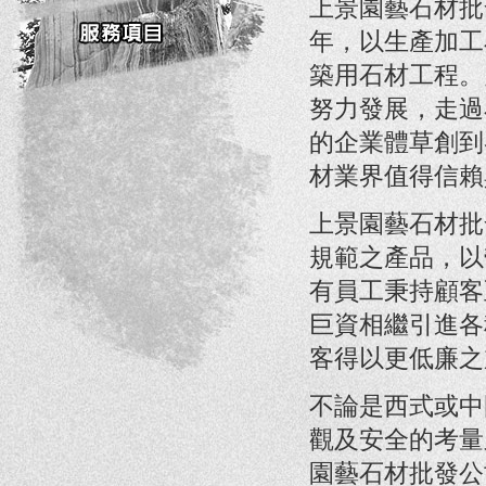
上景園藝石材批
年，以生產加工
築用石材工程。
努力發展，走過
的企業體草創到
材業界值得信賴
上景園藝石材批
規範之產品，以
有員工秉持顧客
巨資相繼引進各
客得以更低廉之
不論是西式或中
觀及安全的考量
園藝石材批發公