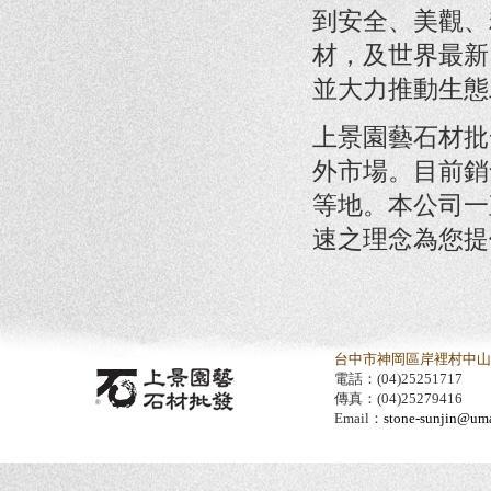
到安全、美觀、
材，及世界最新
並大力推動生態
上景園藝石材批
外市場。目前銷
等地。本公司一
速之理念為您提
台中市神岡區岸裡村中山路
電話：(04)25251717
傳真：(04)25279416
Email：
stone-sunjin@umai