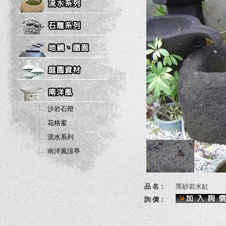
沙岩石燈
花格窗
流水系列
南洋風涼亭
品 名：
黑砂岩水缸
詢 價：