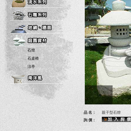
石燈
石桌椅
涼亭
品 名：
親子型石燈
詢 價：