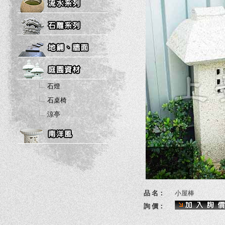
石燈
石桌椅
涼亭
品 名：
小屋棒
詢 價：