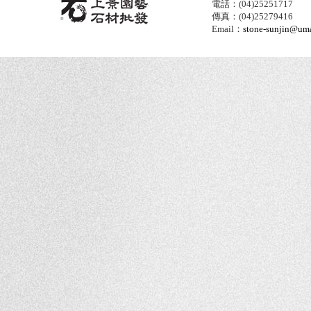
電話：(04)25251717
傳真：(04)25279416
Email：
stone-sunjin@umai