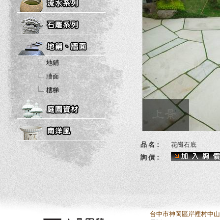
地鋪
牆面
樓梯
品 名：
花崗石底
詢 價：
台中市神岡區岸裡村中山路