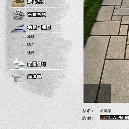
地鋪
牆面
樓梯
品 名：
石地舖
詢 價：