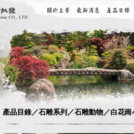
產品目錄／
石雕系列
／石雕動物／白花崗