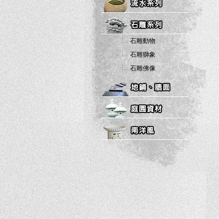
石雕動物
石雕獅象
石雕佛像