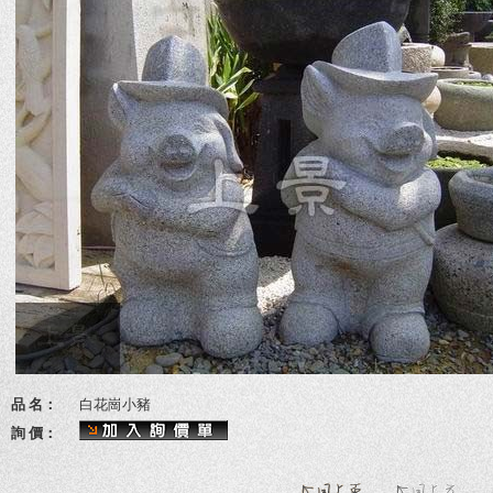
品 名：
白花崗小豬
詢 價：